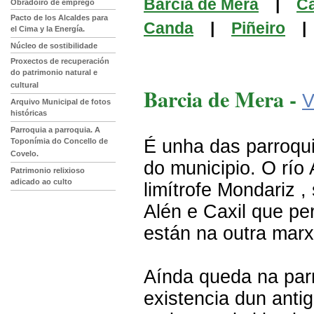
Barcia de Mera
|
C
Obradoiro de emprego
Pacto de los Alcaldes para
Canda
|
Piñeiro
el Cima y la Energía.
Núcleo de sostibilidade
Proxectos de recuperación
do patrimonio natural e
cultural
Barcia de Mera -
V
Arquivo Municipal de fotos
históricas
Parroquia a parroquia. A
É unha das parroqu
Toponímia do Concello de
Covelo.
do municipio. O río
Patrimonio relixioso
adicado ao culto
limítrofe Mondariz ,
Alén e Caxil que pe
están na outra marx
Aínda queda na parr
existencia dun anti