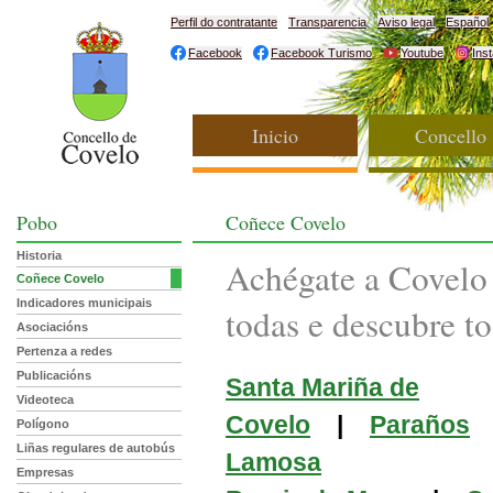
Perfil do contratante
Transparencia
Aviso legal
Español
Facebook
Facebook Turismo
Youtube
Ins
Inicio
Concello
Pobo
Coñece Covelo
Historia
Achégate a Covelo 
Coñece Covelo
Indicadores municipais
todas e descubre to
Asociacións
Pertenza a redes
Publicacións
Santa Mariña de
Videoteca
Covelo
|
Paraños
Polígono
Liñas regulares de autobús
Lamosa
Empresas