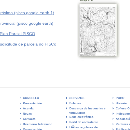
róximo (pisco google earth 1)
rovincial (pisco google earth)
Plan Parcial PISCO
 solicitude de parcela no PISCo
CONCELLO
SERVIZOS
POBO
Presentación
Enlaces
Historia
Axenda
Descarga de instancias e
Coñece C
formularios
Novas
Indicador
Sede electrónica
Contacto
Asociaci
Perfil do contratante
Directorio Telefónico
Pertenza 
LiÃ±as regulares de
Organización
Publicaci