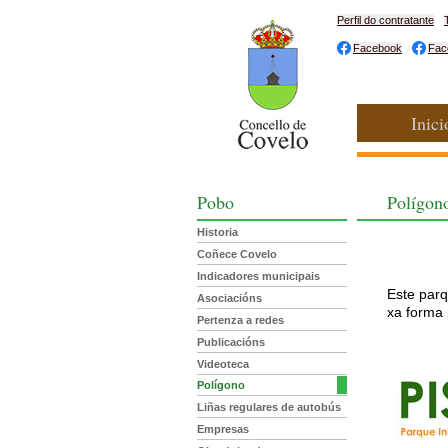
Perfil do contratante
Facebook
Fac
Inici
Pobo
Polígon
Historia
Coñece Covelo
Indicadores municipais
Este par
Asociacións
xa forma 
Pertenza a redes
Publicacións
Videoteca
Polígono
Liñas regulares de autobús
Empresas