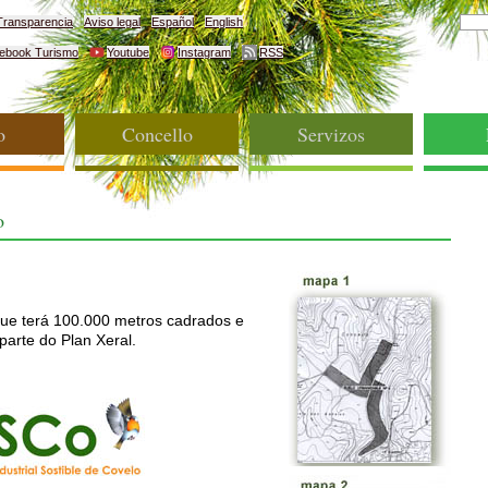
Transparencia
Aviso legal
Español
English
ebook Turismo
Youtube
Instagram
RSS
o
Concello
Servizos
o
que terá 100.000 metros cadrados e
parte do Plan Xeral.