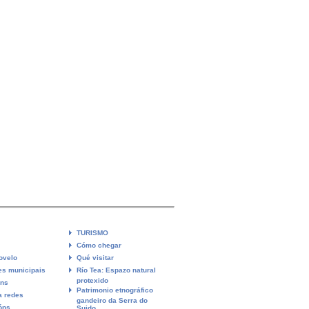
TURISMO
Cómo chegar
ovelo
Qué visitar
es municipais
Río Tea: Espazo natural
protexido
óns
Patrimonio etnográfico
a redes
gandeiro da Serra do
óns
Suido