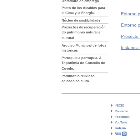
Obradoiro de emprego
Pacto de los Alcaldes para
el Cima y la Energía.
Entorno p
Núcleo de sostibilidade
Entorno p
Proxectos de recuperación
do patrimonio natural e
Proxecto 
cultural
Arquivo Municipal de fotos
Instancia
históricas
Parroquia a parroquia. A
Toponímia do Concello de
Covelo.
Patrimonio relixioso
adicado ao culto
INICIO
Contacto
Facebook
YouTube
Galeria
RSS