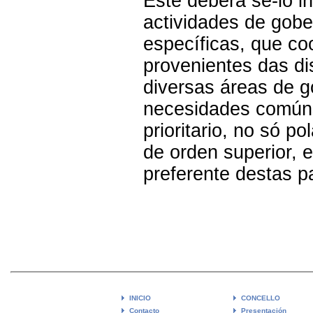
Este deberá se-lo i
actividades de gobe
específicas, que co
provenientes das di
diversas áreas de g
necesidades comúns
prioritario, no só p
de orden superior, e
preferente destas p
INICIO
CONCELLO
Contacto
Presentación