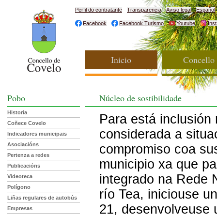
Perfil do contratante
Transparencia
Aviso legal
Español
Facebook
Facebook Turismo
Youtube
Ins
Inicio
Concello
Pobo
Núcleo de sostibilidade
Historia
Para está inclusión
Coñece Covelo
considerada a situa
Indicadores municipais
Asociacións
compromiso coa sus
Pertenza a redes
municipio xa que pa
Publicacións
integrado na Rede N
Videoteca
Polígono
río Tea, iniciouse 
Liñas regulares de autobús
21, desenvolveuse 
Empresas