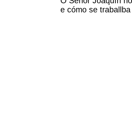
O
Señor Joaquín no
e cómo se traballba