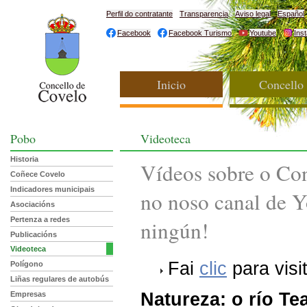
Perfil do contratante
Transparencia
Aviso legal
Español
Facebook
Facebook Turismo
Youtube
Ins
Inicio
Concello
Pobo
Videoteca
Historia
Vídeos sobre o Con
Coñece Covelo
Indicadores municipais
no noso canal de Y
Asociacións
Pertenza a redes
ningún!
Publicacións
Videoteca
Fai
clic
para visi
Polígono
Liñas regulares de autobús
Natureza: o río Te
Empresas