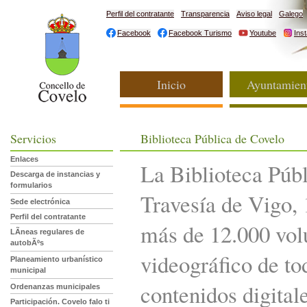
Perfil del contratante
Transparencia
Aviso legal
Galego
Facebook
Facebook Turismo
Youtube
Ins
Inicio
Ayuntamien
Servicios
Biblioteca Pública de Covelo
Enlaces
La Biblioteca Públ
Descarga de instancias y
formularios
Travesía de Vigo, 
Sede electrónica
Perfil del contratante
más de 12.000 vol
LÃ­neas regulares de
autobÃºs
videográfico de to
Planeamiento urbanístico
municipal
contenidos digital
Ordenanzas municipales
Participación. Covelo falo ti