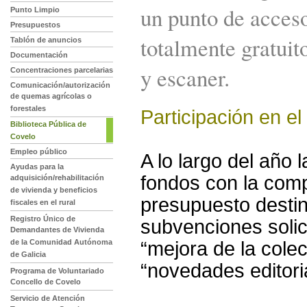
un punto de acceso
Punto Limpio
Presupuestos
totalmente gratuit
Tablón de anuncios
Documentación
y escaner.
Concentraciones parcelarias
Comunicación/autorización
de quemas agrícolas o
forestales
Participación en el
Biblioteca Pública de
Covelo
Empleo público
A lo largo del año 
Ayudas para la
fondos con la compr
adquisición/rehabilitación
de vivienda y beneficios
presupuesto destin
fiscales en el rural
Registro Único de
subvenciones solici
Demandantes de Vivienda
de la Comunidad Autónoma
“mejora de la colec
de Galicia
“novedades editori
Programa de Voluntariado
Concello de Covelo
Servicio de Atención