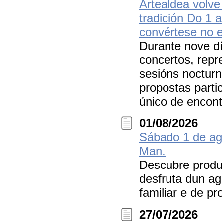
Artealdea volve
tradición Do 1 
convértese no e
Durante nove dí
concertos, repre
sesións nocturn
propostas parti
único de encont
01/08/2026
Sábado 1 de ag
Man.
Descubre produ
desfruta dun ag
familiar e de pr
27/07/2026