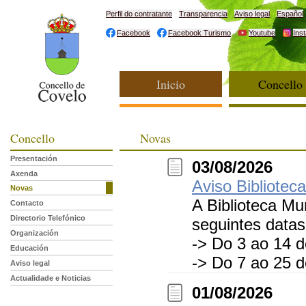
Perfil do contratante
Transparencia
Aviso legal
Español
Facebook
Facebook Turismo
Youtube
Ins
Inicio
Concello
Concello
Novas
Presentación
03/08/2026
Axenda
Aviso Bibliotec
Novas
A Biblioteca M
Contacto
Directorio Telefónico
seguintes datas
Organización
-> Do 3 ao 14 
Educación
-> Do 7 ao 25 
Aviso legal
Actualidade e Noticias
01/08/2026