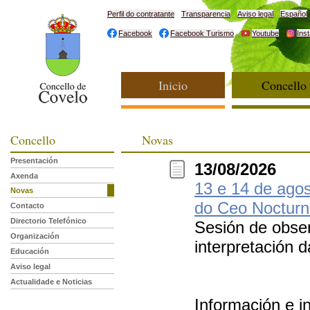
Perfil do contratante
Transparencia
Aviso legal
Español
Facebook
Facebook Turismo
Youtube
Ins
Inicio
Concello
Concello
Novas
Presentación
13/08/2026
Axenda
13 e 14 de agos
Novas
do Ceo Noctur
Contacto
Directorio Telefónico
Sesión de obser
Organización
interpretación 
Educación
Aviso legal
Actualidade e Noticias
Información e i