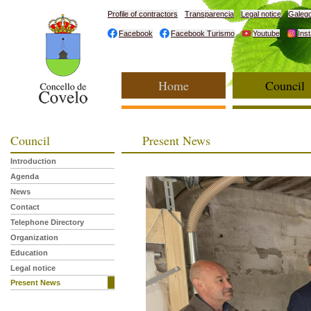
Profile of contractors
Transparencia
Legal notice
Galeg
Facebook
Facebook Turismo
Youtube
Ins
Home
Council
Council
Present News
Introduction
Agenda
News
Contact
Telephone Directory
Organization
Education
Legal notice
Present News