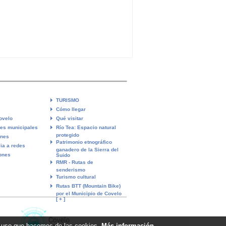
TURISMO
Cómo llegar
ovelo
Qué visitar
res municipales
Río Tea: Espacio natural
protegido
ones
Patrimonio etnográfico
ia a redes
ganadero de la Sierra del
ones
Suido
RMR - Rutas de
senderismo
Turismo cultural
Rutas BTT (Mountain Bike)
por el Municipio de Covelo
[ + ]
 el uso que hacemos de las cookies.
Más información
.