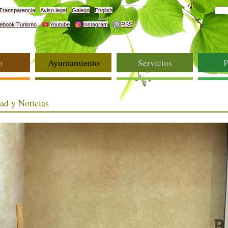
Transparencia
Aviso legal
Galego
English
ebook Turismo
Youtube
Instagram
RSS
o
Ayuntamiento
Servicios
P
ad y Noticias