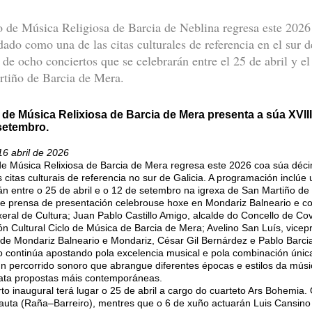
o de Música Religiosa de Barcia de Neblina regresa este 2026
dado como una de las citas culturales de referencia en el sur 
l de ocho conciertos que se celebrarán entre el 25 de abril y el
tiño de Barcia de Mera.
 de Música Relixiosa de Barcia de Mera presenta a súa XVIII
 setembro.
16 abril de 2026
de Música Relixiosa de Barcia de Mera regresa este 2026 coa súa déci
 citas culturais de referencia no sur de Galicia. A programación inclúe 
án entre o 25 de abril e o 12 de setembro na igrexa de San Martiño de
de prensa de presentación celebrouse hoxe en Mondariz Balneario e c
 xeral de Cultura; Juan Pablo Castillo Amigo, alcalde do Concello de Co
ón Cultural Ciclo de Música de Barcia de Mera; Avelino San Luís, vice
 de Mondariz Balneario e Mondariz, César Gil Bernárdez e Pablo Barci
lo continúa apostando pola excelencia musical e pola combinación únic
un percorrido sonoro que abrangue diferentes épocas e estilos da músic
ata propostas máis contemporáneas.
to inaugural terá lugar o 25 de abril a cargo do cuarteto Ars Bohemia
rauta (Raña–Barreiro), mentres que o 6 de xuño actuarán Luis Cansino