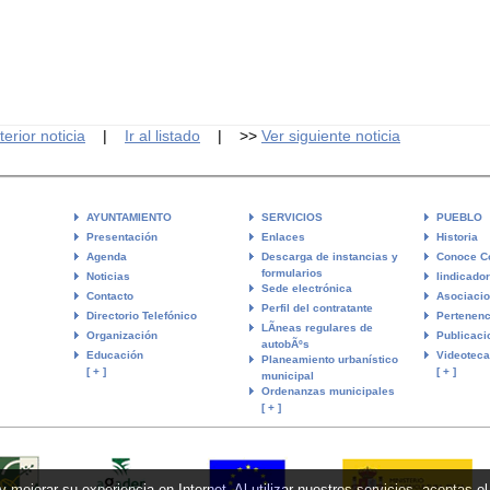
terior noticia
|
Ir al listado
| >>
Ver siguiente noticia
AYUNTAMIENTO
SERVICIOS
PUEBLO
Presentación
Enlaces
Historia
Agenda
Descarga de instancias y
Conoce C
formularios
Noticias
Iindicado
Sede electrónica
Contacto
Asociaci
Perfil del contratante
Directorio Telefónico
Pertenenc
LÃ­neas regulares de
Organización
Publicaci
autobÃºs
Educación
Videoteca
Planeamiento urbanístico
[ + ]
[ + ]
municipal
Ordenanzas municipales
[ + ]
y mejorar su experiencia en Internet. Al utilizar nuestros servicios, aceptas