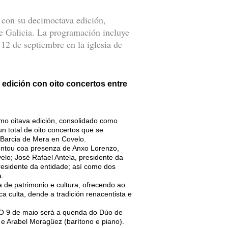
 con su decimoctava edición,
de Galicia. La programación incluye
 12 de septiembre en la iglesia de
 edición con oito concertos entre
mo oitava edición, consolidado como
un total de oito concertos que se
 Barcia de Mera en Covelo.
ontou coa presenza de Anxo Lorenzo,
velo; José Rafael Antela, presidente da
presidente da entidade; así como dos
a.
a de patrimonio e cultura, ofrecendo ao
a culta, dende a tradición renacentista e
. O 9 de maio será a quenda do Dúo de
 e Arabel Moragüez (barítono e piano).