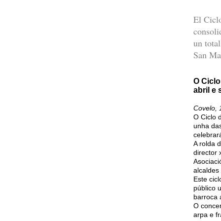
El Cicl
consoli
un tota
San Mar
O Ciclo
abril e
Covelo, 
O Ciclo 
unha das
celebrar
A rolda 
director
Asociaci
alcaldes
Este cic
público 
barroca 
O concer
arpa e f