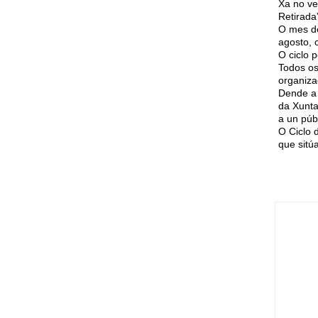
Xa no ve
Retirada
O mes de
agosto, 
O ciclo 
Todos os
organiza
Dende a 
da Xunta
a un púb
O Ciclo 
que sitú