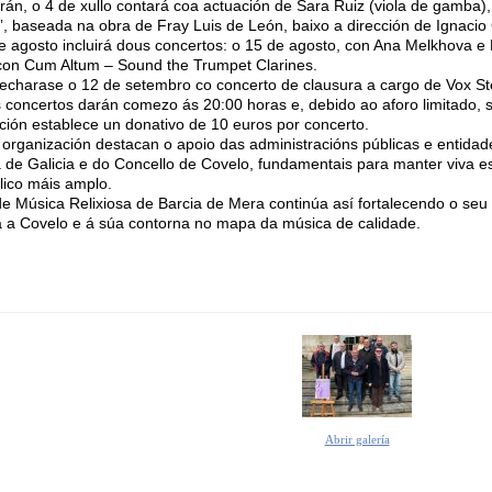
rán, o 4 de xullo contará coa actuación de Sara Ruiz (viola de gamba),
”, baseada na obra de Fray Luis de León, baixo a dirección de Ignacio
 agosto incluirá dous concertos: o 15 de agosto, con Ana Melkhova e 
con Cum Altum – Sound the Trumpet Clarines.
pecharase o 12 de setembro co concerto de clausura a cargo de Vox Ste
 concertos darán comezo ás 20:00 horas e, debido ao aforo limitado, se
ción establece un donativo de 10 euros por concerto.
organización destacan o apoio das administracións públicas e entidad
 de Galicia e do Concello de Covelo, fundamentais para manter viva es
lico máis amplo.
de Música Relixiosa de Barcia de Mera continúa así fortalecendo o seu 
a a Covelo e á súa contorna no mapa da música de calidade.
Abrir galería