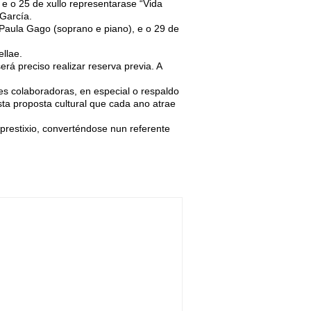
 e o 25 de xullo representarase “Vida
 García.
Paula Gago (soprano e piano), e o 29 de
llae.
rá preciso realizar reserva previa. A
es colaboradoras, en especial o respaldo
ta proposta cultural que cada ano atrae
prestixio, converténdose nun referente