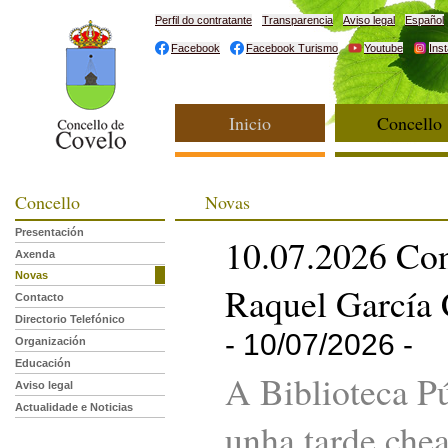
Perfil do contratante
Transparencia
Aviso legal
Español
Facebook
Facebook Turismo
Youtube
Ins
Inicio
Concello
Concello
Novas
Presentación
10.07.2026 Con
Axenda
Novas
Raquel García 
Contacto
Directorio Telefónico
- 10/07/2026 -
Organización
Educación
A Biblioteca P
Aviso legal
Actualidade e Noticias
unha tarde che