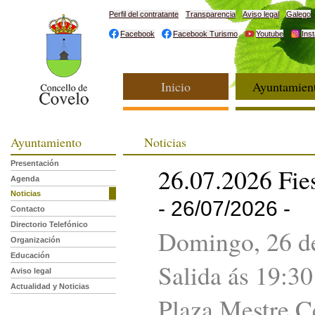
Perfil del contratante
Transparencia
Aviso legal
Galego
Facebook
Facebook Turismo
Youtube
Ins
Inicio
Ayuntamien
Ayuntamiento
Noticias
Presentación
26.07.2026 Fies
Agenda
Noticias
- 26/07/2026 -
Contacto
Directorio Telefónico
Domingo, 26 de
Organización
Educación
Salida ás 19:30
Aviso legal
Actualidad y Noticias
Plaza Mestre C