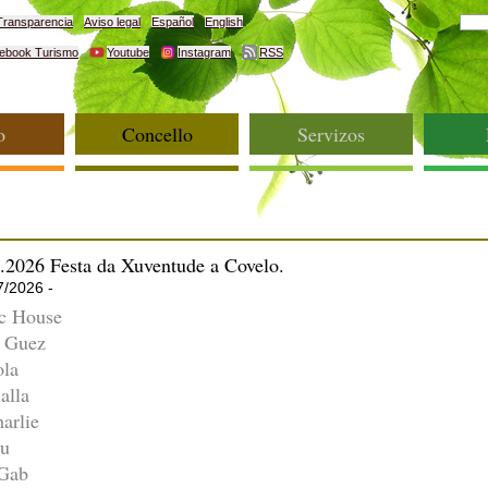
Transparencia
Aviso legal
Español
English
ebook Turismo
Youtube
Instagram
RSS
o
Concello
Servizos
.2026 Festa da Xuventude a Covelo.
7/2026 -
ic House
s Guez
ola
alla
arlie
hu
iGab