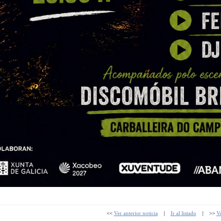
<<
Ver anterior noticia
|
Ir al listado
| >>
Ve