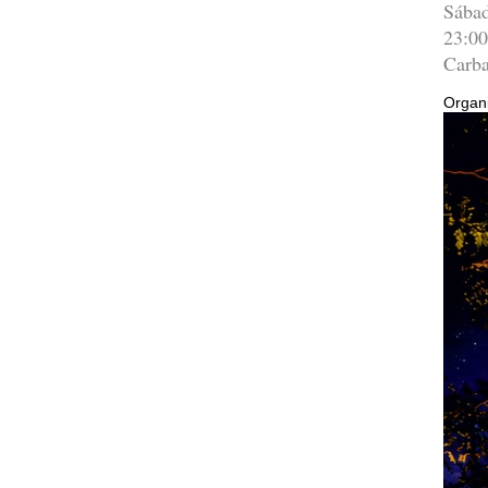
Sábad
23:00
Carba
Organi