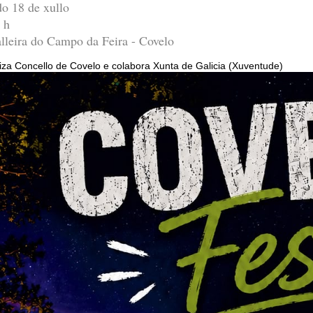
o 18 de xullo
 h
lleira do Campo da Feira - Covelo
za Concello de Covelo e colabora Xunta de Galicia (Xuventude)