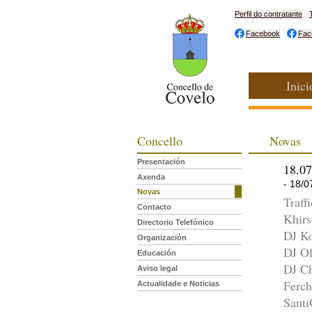
Perfil do contratante
Facebook
Fac
Inici
Concello
Novas
Presentación
18.07
Axenda
- 18/0
Novas
Traff
Contacto
Khir
Directorio Telefónico
DJ K
Organización
DJ Ol
Educación
DJ Ch
Aviso legal
Ferc
Actualidade e Noticias
Sant