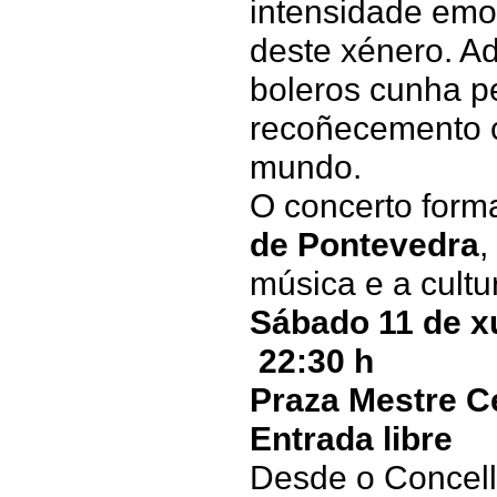
intensidade emo
deste xénero. A
boleros cunha pe
recoñecemento c
mundo.
O concerto form
de Pontevedra
,
música e a cultu
Sábado 11 de x
22:30 h
Praza Mestre C
Entrada libre
Desde o Concell