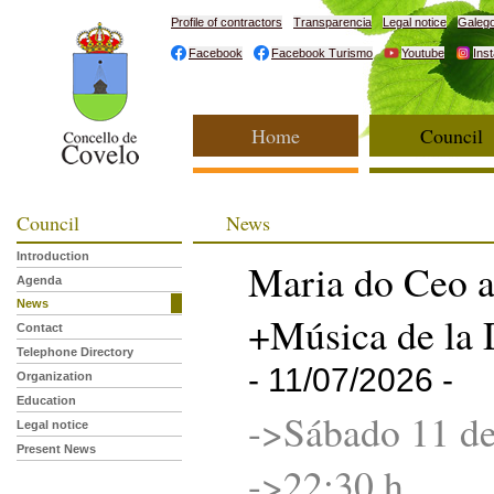
Profile of contractors
Transparencia
Legal notice
Galeg
Facebook
Facebook Turismo
Youtube
Ins
Home
Council
Council
News
Introduction
Maria do Ceo a
Agenda
News
+Música de la 
Contact
Telephone Directory
- 11/07/2026 -
Organization
Education
->Sábado 11 de
Legal notice
Present News
->22:30 h