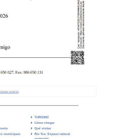
uiente noticia
TURISMO
Cómo chegar
ovelo
Qué visitar
es municipais
Río Tea: Espazo natural
protexido