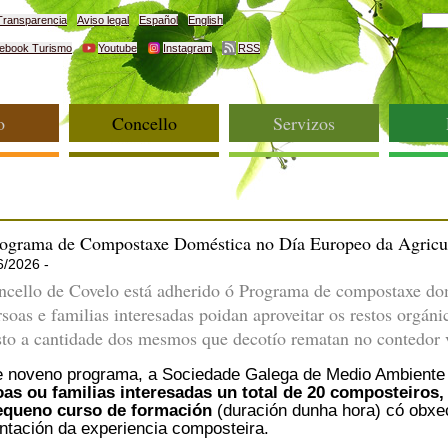
Transparencia
Aviso legal
Español
English
ebook Turismo
Youtube
Instagram
RSS
o
Concello
Servizos
ograma de Compostaxe Doméstica no Día Europeo da Agricul
6/2026 -
cello de Covelo está adherido ó Programa de compostaxe 
rsoas e familias interesadas poidan aproveitar os restos orgán
sto a cantidade dos mesmos que decotío rematan no contedor 
 noveno programa, a Sociedade Galega de Medio Ambiente 
oas ou familias interesadas un total de 20 composteiro
equeno curso de formación
(duración dunha hora) có obxec
ntación da experiencia composteira.