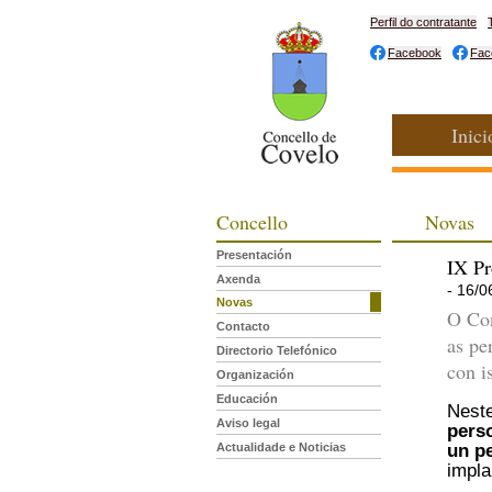
Perfil do contratante
Facebook
Fac
Inici
Concello
Novas
Presentación
IX Pr
Axenda
- 16/0
Novas
O Con
Contacto
as pe
Directorio Telefónico
con i
Organización
Educación
Neste
Aviso legal
pers
un p
Actualidade e Noticias
impla