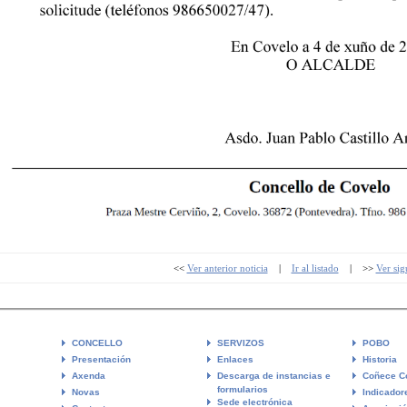
<<
Ver anterior noticia
|
Ir al listado
| >>
Ver sig
CONCELLO
SERVIZOS
POBO
Presentación
Enlaces
Historia
Axenda
Descarga de instancias e
Coñece C
formularios
Novas
Indicador
Sede electrónica