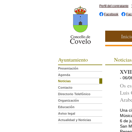
Perfil del contratante
Facebook
Fac
Inici
Ayuntamiento
Noticias
Presentación
XVIII
Agenda
- 06/0
Noticias
Os es
Contacto
Luis 
Directorio Telefónico
Arabe
Organización
Educación
Una ci
Aviso legal
Música
Actualidad y Noticias
6 de j
San M
Reser