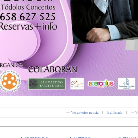
<<
Ver anterior noticia
|
Ir al listado
| >>
Ve
AYUNTAMIENTO
SERVICIOS
PUEBLO