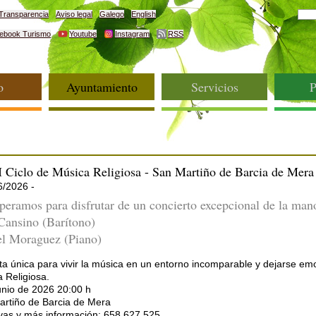
Transparencia
Aviso legal
Galego
English
ebook Turismo
Youtube
Instagram
RSS
o
Ayuntamiento
Servicios
P
 Ciclo de Música Religiosa - San Martiño de Barcia de Mera
6/2026 -
peramos para disfrutar de un concierto excepcional de la mano
Cansino (Barítono)
l Moraguez (Piano)
ta única para vivir la música en un entorno incomparable y dejarse emoc
 Religiosa.
unio de 2026 20:00 h
artiño de Barcia de Mera
vas y más información: 658 627 525