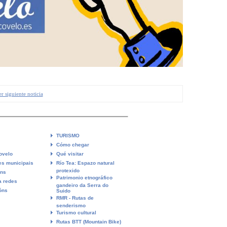
r siguiente noticia
TURISMO
Cómo chegar
ovelo
Qué visitar
es municipais
Río Tea: Espazo natural
protexido
óns
Patrimonio etnográfico
a redes
gandeiro da Serra do
óns
Suido
RMR - Rutas de
senderismo
Turismo cultural
Rutas BTT (Mountain Bike)