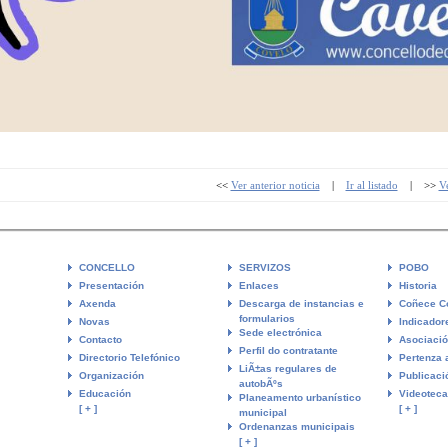
<<
Ver anterior noticia
|
Ir al listado
| >>
Ve
CONCELLO
SERVIZOS
POBO
Presentación
Enlaces
Historia
Axenda
Descarga de instancias e
Coñece C
formularios
Novas
Indicador
Sede electrónica
Contacto
Asociaci
Perfil do contratante
Directorio Telefónico
Pertenza 
LiÃ±as regulares de
Organización
Publicaci
autobÃºs
Educación
Videoteca
Planeamento urbanístico
[ + ]
[ + ]
municipal
Ordenanzas municipais
[ + ]