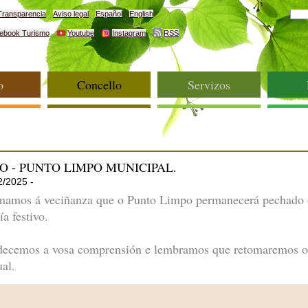
Transparencia
Aviso legal
Español
English
ebook Turismo
Youtube
Instagram
RSS
o
Concello
Servizos
O - PUNTO LIMPO MUNICIPAL.
2/2025 -
mamos á veciñanza que o Punto Limpo permanecerá pechado o
ía festivo.
ecemos a vosa comprensión e lembramos que retomaremos o s
ual.