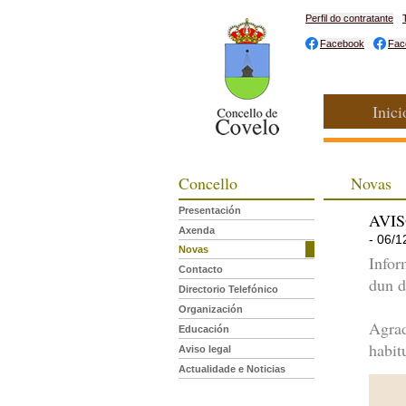
Perfil do contratante
Facebook
Fac
Inici
Concello
Novas
Presentación
AVIS
Axenda
- 06/1
Novas
Infor
Contacto
dun d
Directorio Telefónico
Organización
Agrad
Educación
habit
Aviso legal
Actualidade e Noticias