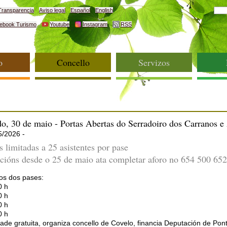
Transparencia
Aviso legal
Español
English
ebook Turismo
Youtube
Instagram
RSS
o
Concello
Servizos
o, 30 de maio - Portas Abertas do Serradoiro dos Carranos e 
5/2026 -
s limitadas a 25 asistentes por pase
icións desde o 25 de maio ata completar aforo no 654 500 652
os dos pases:
0 h
0 h
0 h
0 h
dade gratuita, organiza concello de Covelo, financia Deputación de Pon