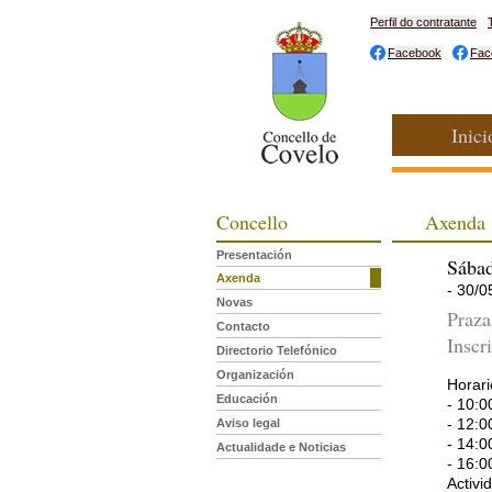
Perfil do contratante
Facebook
Fac
Inici
Concello
Axenda
Presentación
Sábad
Axenda
- 30/0
Novas
Praza
Contacto
Inscr
Directorio Telefónico
Organización
Horari
Educación
- 10:0
- 12:0
Aviso legal
- 14:0
Actualidade e Noticias
- 16:0
Activi