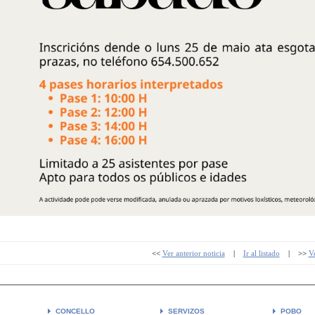
<<
Ver anterior noticia
|
Ir al listado
| >>
Ve
CONCELLO
SERVIZOS
POBO