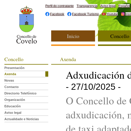
Perfil do contratante
Transparencia
Aviso legal
Español
Facebook
Facebook Turismo
Youtube
Ins
Inicio
Concello
Concello
Axenda
Presentación
Adxudicación d
Axenda
Novas
- 27/10/2025 -
Contacto
Directorio Telefónico
O Concello de 
Organización
Educación
adxudicación, 
Aviso legal
Actualidade e Noticias
de taxi adaptad